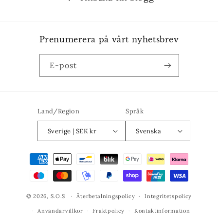
Prenumerera på vårt nyhetsbrev
E-post
Land/Region
Språk
Sverige | SEK kr
Svenska
Betalningsmetoder
© 2026,
S.O.S
Återbetalningspolicy
Integritetspolicy
Användarvillkor
Fraktpolicy
Kontaktinformation