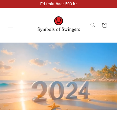
vidare
Fri frakt över 500 kr
till
innehåll
Varukorg