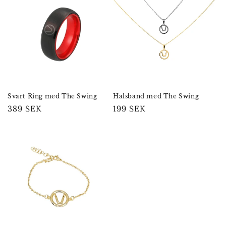
s
e
r
i
e
Svart Ring med The Swing
Halsband med The Swing
Ordinarie
389 SEK
Ordinarie
199 SEK
:
pris
pris