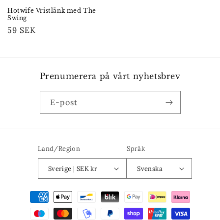
Hotwife Vristlänk med The
Swing
Ordinarie
59 SEK
pris
Prenumerera på vårt nyhetsbrev
E-post
Land/Region
Språk
Sverige | SEK kr
Svenska
Betalningsmetoder