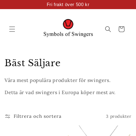
vidare
Fri frakt över 500 kr
till
innehåll
Varukorg
P
Bäst Säljare
r
Våra mest populära produkter för swingers.
o
Detta är vad swingers i Europa köper mest av.
d
u
Filtrera och sortera
3 produkter
k
t