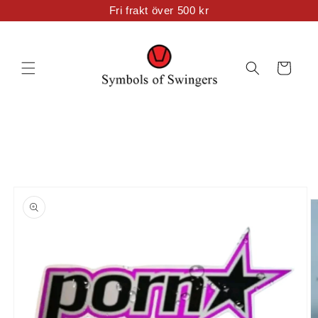
vidare
Fri frakt över 500 kr
till
innehåll
Varukorg
 vidare till
oduktinformation