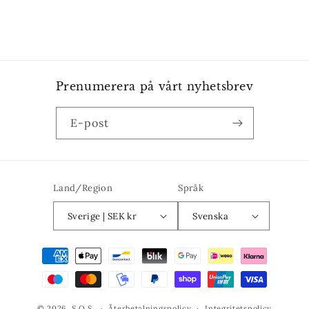
Prenumerera på vårt nyhetsbrev
E-post
Land/Region
Språk
Sverige | SEK kr
Svenska
Betalningsmetoder
© 2026,
S.O.S
Återbetalningspolicy
Integritetspolicy