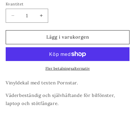
Kvantitet
Minska
Öka
kvantitet
kvantitet
för
för
Pornstar
Pornstar
Lägg i varukorgen
Vinyldekal
Vinyldekal
Fler betalningsalternativ
Vinyldekal med texten Pornstar.
Väderbeständig och självhäftande för bilfönster,
laptop och stötfångare.