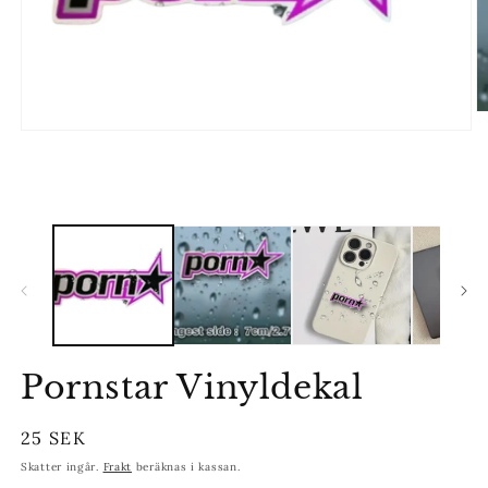
Ö
m
Öppna
2
mediet
i
1
m
i
modalfönster
Pornstar Vinyldekal
Ordinarie
25 SEK
pris
Skatter ingår.
Frakt
beräknas i kassan.