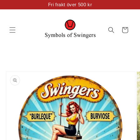
vidare
Fri frakt över 500 kr
till
innehåll
Varukorg
 vidare till
oduktinformation