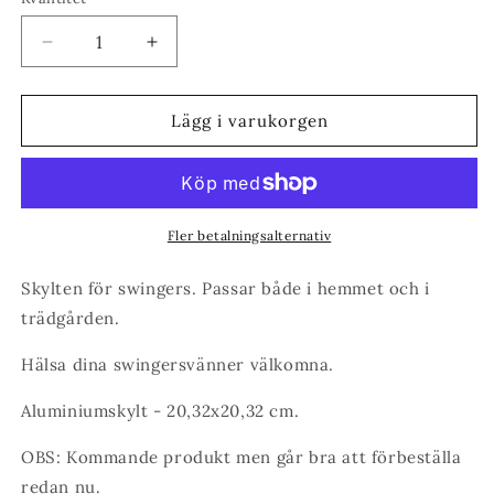
Minska
Öka
kvantitet
kvantitet
för
för
Swingers
Swingers
Lägg i varukorgen
Skylt
Skylt
Fler betalningsalternativ
Skylten för swingers. Passar både i hemmet och i
trädgården.
Hälsa dina swingersvänner välkomna.
Aluminiumskylt - 20,32x20,32 cm.
OBS: Kommande produkt men går bra att förbeställa
redan nu.